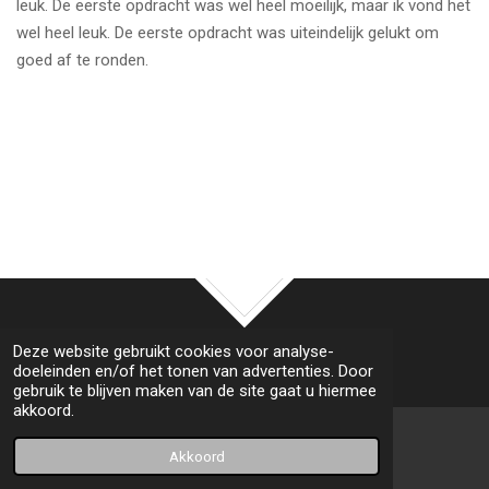
leuk. De eerste opdracht was wel heel moeilijk, maar ik vond het
wel heel leuk. De eerste opdracht was uiteindelijk gelukt om
goed af te ronden.
TOP
© 2020 - 2026 Siemvs/o&o
Deze website gebruikt cookies voor analyse-
Powered by
JouwWeb
doeleinden en/of het tonen van advertenties. Door
gebruik te blijven maken van de site gaat u hiermee
akkoord.
Akkoord
E-mailadres